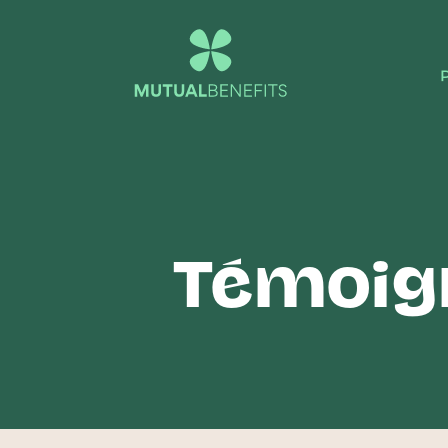
P
Témoig